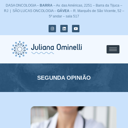
Skip
DASA ONCOLOGIA –
BARRA
– Av. das Américas, 2251 – Barra da Tijuca –
to
RJ | SÃO LUCAS ONCOLOGIA –
GÁVEA
– R. Marquês de São Vicente, 52 –
content
5º andar – sala 517
I
L
Y
n
i
o
s
n
u
t
k
t
a
e
u
g
d
b
r
i
e
a
n
m
SEGUNDA OPINIÃO