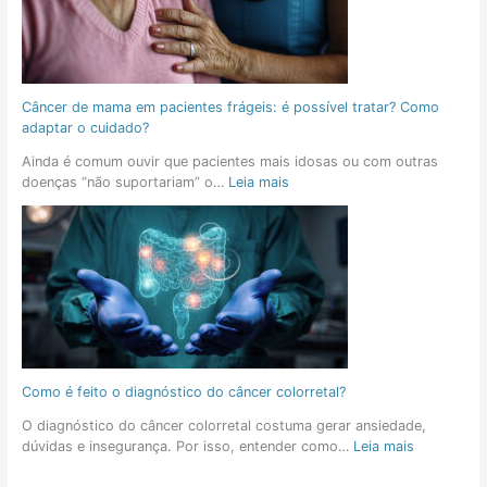
Câncer de mama em pacientes frágeis: é possível tratar? Como
adaptar o cuidado?
Ainda é comum ouvir que pacientes mais idosas ou com outras
doenças “não suportariam” o…
Leia mais
Como é feito o diagnóstico do câncer colorretal?
O diagnóstico do câncer colorretal costuma gerar ansiedade,
dúvidas e insegurança. Por isso, entender como…
Leia mais