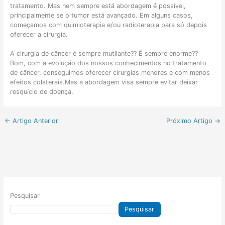
r
?
tratamento. Mas nem sempre está abordagem é possível,
á
C
principalmente se o tumor está avançado. Em alguns casos,
g
o
começamos com quimioterapia e/ou radioterapia para só depois
e
m
oferecer a cirurgia.
i
o
.
s
a
A cirurgia de câncer é sempre mutilante?? É sempre enorme??
:
d
Bom, com a evolução dos nossos conhecimentos no tratamento
c
a
de câncer, conseguimos oferecer cirurgias menores e com menos
o
p
efeitos colaterais.Mas a abordagem visa sempre evitar deixar
m
t
resquício de doença.
o
a
é
r
f
o
←
Artigo Anterior
Próximo Artigo
→
e
c
i
u
t
i
o
d
?
a
d
o
?
Pesquisar
Pesquisar