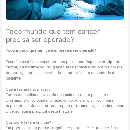
m
f
o
ã
r
c
o
á
â
e
g
n
m
e
c
Todo mundo que tem câncer
p
i
e
precisa ser operado?
a
s
r
c
:
c
i
é
o
Todo mundo que tem câncer precisa ser operado?
e
p
l
n
o
o
Essa é uma dúvida constante dos pacientes. Depende do tipo de
t
s
r
câncer, da localização, do quanto está acometendo outros órgãos
e
s
r
do corpo, e, principalmente, do estado clínico e da vontade do
s
í
e
paciente.
i
v
t
.
d
e
a
Quem faz esta avaliação?
o
l
l
Todos os médicos envolvidos no cuidado deste paciente : o
s
t
?
cirurgião, o oncologista, o rádio-oncologista, o clínico… para
o
r
depois de criada uma proposta para o tratamento, discutimos com
s
a
o personagem principal desta história.
o
t
.
u
a
Quando é feita a cirurgia?
f
r
Ela pode ser feita para o diagnóstico, pode ser feita como único