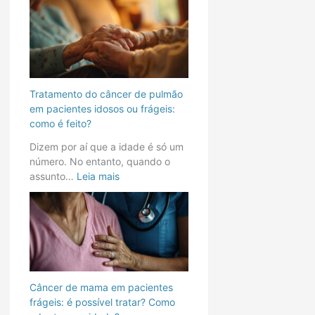
t
p
c
e
u
o
s
l
d
f
m
o
r
ã
c
á
o
â
g
e
n
Tratamento do câncer de pulmão
e
m
c
em pacientes idosos ou frágeis:
i
p
e
como é feito?
s
a
r
Dizem por aí que a idade é só um
:
c
c
número. No entanto, quando o
é
i
o
assunto…
Leia mais
p
e
l
o
n
o
s
t
r
s
e
r
í
s
e
v
i
t
e
d
a
l
o
l
Câncer de mama em pacientes
t
s
?
frágeis: é possível tratar? Como
r
o