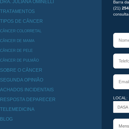
DRA. JULIANA OMINELLI
Barra da
(21)
254
TRATAMENTOS
consulta
TIPOS DE CÂNCER
CÂNCER COLORRETAL
CÂNCER DE MAMA
CÂNCER DE PELE
CÂNCER DE PULMÃO
SOBRE O CÂNCER
SEGUNDA OPINIÃO
ACHADOS INCIDENTAIS
LOCAL:
RESPOSTA DEPARECER
TELEMEDICINA
BLOG