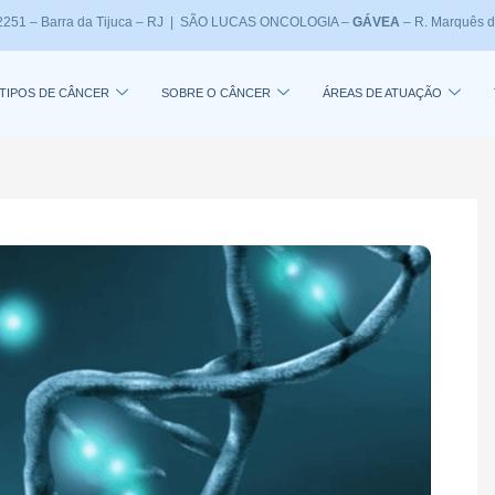
, 2251 – Barra da Tijuca – RJ | SÃO LUCAS ONCOLOGIA –
GÁVEA
– R. Marquês d
TIPOS DE CÂNCER
SOBRE O CÂNCER
ÁREAS DE ATUAÇÃO