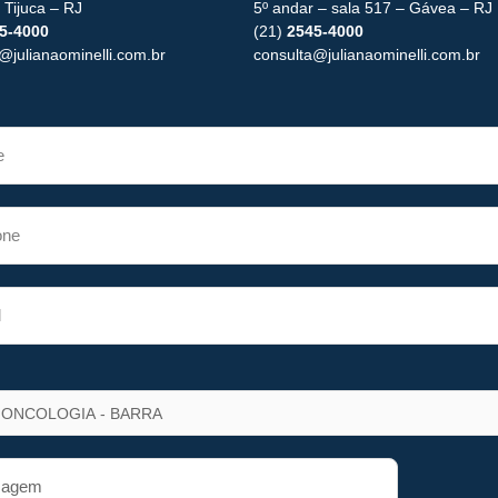
 Tijuca – RJ
5º andar – sala 517 – Gávea – RJ
5-4000
(21)
2545-4000
@julianaominelli.com.br
consulta@julianaominelli.com.br