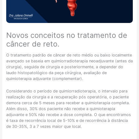
m
f
o
ã
r
c
o
á
â
e
g
n
m
e
c
Novos conceitos no tratamento de
p
i
e
a
s
r
câncer de reto.
c
:
c
i
é
o
O tratamento padrão de câncer de reto médio ou baixo localmente
e
p
l
avançado se baseia em quimiorradioterapia neoadjuvante (antes da
n
o
o
cirurgia), seguida de cirurgia e posteriormente, a depender do
t
s
r
laudo histopatológico da peça cirúrgica, avaliação de
e
s
r
quimioterapia adjuvante (complementar).
s
í
e
i
v
t
Considerando o período de quimiorradioterapia, o intervalo para
d
e
a
realização da cirurgia e a recuperação pós operatória, o paciente
o
l
l
demora cerca de 5 meses para receber a quimioterapia completa.
s
t
?
Além disso, 30% dos paciente não recebe a quimioterapia
o
r
adjuvante e 50% não recebe a dose completa. O que encontramos
s
a
é taxa de recorrência local de 5-10% e de recorrência à distância
o
t
de 30-35%, 3 a 7 vezes maior que local.
u
a
f
r