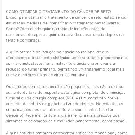
r
?
á
C
COMO OTIMIZAR O TRATAMENTO DO CÂNCER DE RETO
g
o
Então, para otimizar o tratamento de câncer de reto, estão sendo
e
m
estudadas medidas de intensificar o tratamento neoadjuvante.
i
o
Como? Oferecendo quimioterapia de indução antes da
s
a
quimiorradioterapia ou quimioterapia de consolidação depois da
:
d
terapia combinada.
c
a
o
p
A quimioterapia de indução se baseia no racional de que
m
t
oferecendo o tratamento sistêmico upfront trataria precocemente
o
a
as micrometástases, teria melhor tolerância e promoveria a
é
r
redução do tumor primário, permitindo um tratamento local mais
f
o
eficaz e maiores taxas de cirurgias curativas.
e
c
i
u
Os estudos com este conceito são pequenos, mas não mostrou
t
i
aumento da taxa de resposta patológica completa, de diminuição
o
d
tumoral ou de cirurgia completa (R0). Assim como não houve
?
a
aumento de sobrevida global ou livre de doença. No entanto, as
d
complicações pós operatórias foram semelhantes (não foi
o
deletério), teve melhor tolerância e melhora mais precoce dos
?
sintomas relacionados ao tumor (dor, sangramento, constipação).
Alguns estudos tentaram acrescentar anticorpo monoclonal, como