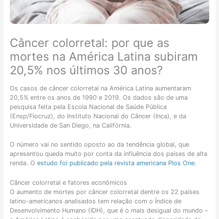
m
f
o
ã
r
c
o
á
â
e
g
n
Câncer colorretal: por que as
m
e
c
mortes na América Latina subiram
p
i
e
a
s
r
20,5% nos últimos 30 anos?
c
:
c
i
é
o
Os casos de câncer colorretal na América Latina aumentaram
e
p
l
20,5% entre os anos de 1990 e 2019. Os dados são de uma
n
o
o
pesquisa feita pela Escola Nacional de Saúde Pública
t
s
r
(Ensp/Fiocruz), do Instituto Nacional do Câncer (Inca), e da
e
s
r
Universidade de San Diego, na Califórnia.
s
í
e
i
v
t
O número vai no sentido oposto ao da tendência global, que
d
e
a
apresentou queda muito por conta da influência dos países de alta
o
l
l
renda. O
estudo foi publicado pela revista americana Plos One
.
s
t
?
o
r
Câncer colorretal e fatores econômicos
s
a
O aumento de mortes por câncer colorretal dentre os 22 países
o
t
latino-americanos analisados tem relação com o Índice de
u
a
Desenvolvimento Humano (IDH), que é o mais desigual do mundo –
f
r