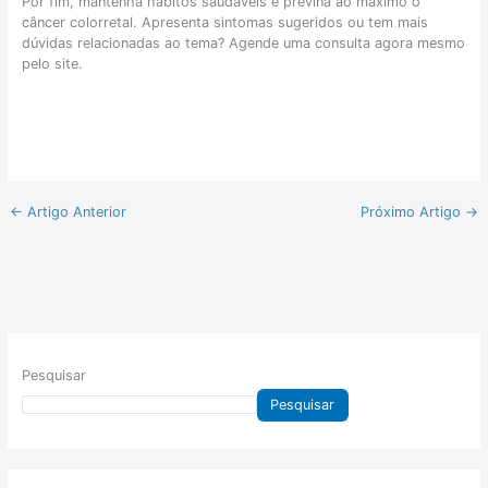
Por fim, mantenha hábitos saudáveis e previna ao máximo o
câncer colorretal. Apresenta sintomas sugeridos ou tem mais
dúvidas relacionadas ao tema? Agende uma consulta agora mesmo
pelo site.
←
Artigo Anterior
Próximo Artigo
→
Pesquisar
Pesquisar