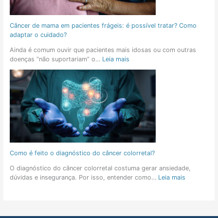
Câncer de mama em pacientes frágeis: é possível tratar? Como
adaptar o cuidado?
Ainda é comum ouvir que pacientes mais idosas ou com outras
doenças “não suportariam” o…
Leia mais
Como é feito o diagnóstico do câncer colorretal?
O diagnóstico do câncer colorretal costuma gerar ansiedade,
dúvidas e insegurança. Por isso, entender como…
Leia mais