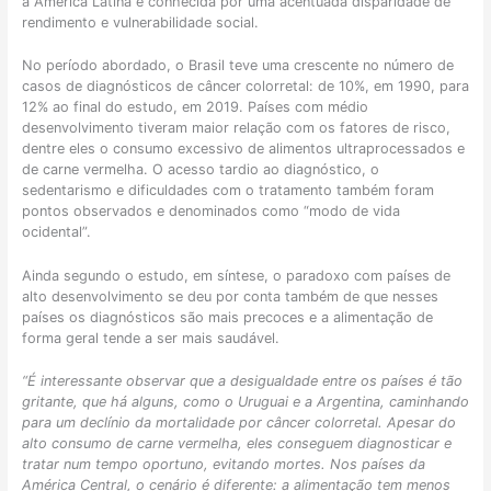
a América Latina é conhecida por uma acentuada disparidade de
r
?
rendimento e vulnerabilidade social.
á
C
g
o
No período abordado, o Brasil teve uma crescente no número de
e
m
casos de diagnósticos de câncer colorretal: de 10%, em 1990, para
i
o
12% ao final do estudo, em 2019.
Países com médio
s
a
desenvolvimento tiveram maior relação com os fatores de risco,
:
d
dentre eles o consumo excessivo de alimentos ultraprocessados e
c
a
de carne vermelha. O acesso tardio ao diagnóstico, o
o
p
sedentarismo e dificuldades com o tratamento também foram
m
t
pontos observados e denominados como “modo de vida
o
a
ocidental”.
é
r
f
o
Ainda segundo o estudo, em síntese, o paradoxo com países de
e
c
alto desenvolvimento se deu por conta também de que nesses
i
u
países os diagnósticos são mais precoces e a alimentação de
t
i
forma geral tende a ser mais saudável.
o
d
?
a
“É interessante observar que a desigualdade entre os países é tão
d
gritante, que há alguns, como o Uruguai e a Argentina, caminhando
o
para um declínio da mortalidade por câncer colorretal. Apesar do
?
alto consumo de carne vermelha, eles conseguem diagnosticar e
tratar num tempo oportuno, evitando mortes. Nos países da
América Central, o cenário é diferente: a alimentação tem menos