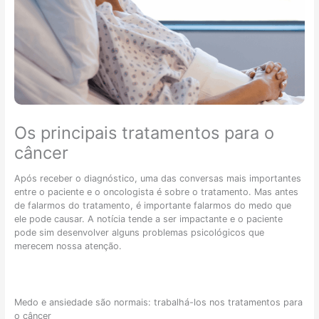
m
f
o
ã
r
c
o
á
â
e
g
n
m
e
c
p
i
e
a
s
r
c
:
c
i
é
o
Os principais tratamentos para o
e
p
l
n
o
o
câncer
t
s
r
e
s
r
Após receber o diagnóstico, uma das conversas mais importantes
s
í
e
entre o paciente e o oncologista é sobre o tratamento. Mas antes
i
v
t
de falarmos do tratamento, é importante falarmos do medo que
d
e
a
ele pode causar. A notícia tende a ser impactante e o paciente
o
l
l
pode sim desenvolver alguns problemas psicológicos que
s
t
?
merecem nossa atenção.
o
r
s
a
o
t
u
a
Medo e ansiedade são normais: trabalhá-los nos tratamentos para
f
r
o câncer