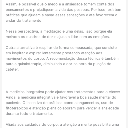
r
?
Assim, é possível que o medo e a ansiedade tomem conta dos
á
C
pensamentos e prejudiquem a vida das pessoas. Por isso, existem
g
o
práticas que ajudam a sanar essas sensações e até favorecem o
e
m
andar do tratamento.
i
o
⠀
s
a
Nessa perspectiva, a meditação é uma delas. Isso porque ela
:
d
melhora os quadros de dor e ajuda a lidar com as emoções.
c
a
⠀
o
p
Outra alternativa é respirar de forma compassada, que consiste
m
t
em inspirar e expirar lentamente prestando atenção aos
o
a
movimentos do corpo. A recomendação dessa técnica é também
é
r
para a quimioterapia, diminuindo a dor na hora da punção do
f
o
cateter.
e
c
i
u
t
i
o
d
A medicina integrativa pode ajudar nos tratamentos para o câncer
?
a
Ainda, a medicina integrativa é favorável à boa saúde mental do
d
paciente. O incentivo de práticas como alongamentos, uso de
o
fitoterápicos e atenção plena colaboram para vencer a ansiedade
?
durante todo o tratamento.
⠀
Aliada aos cuidados do corpo, a atenção à mente possibilita uma