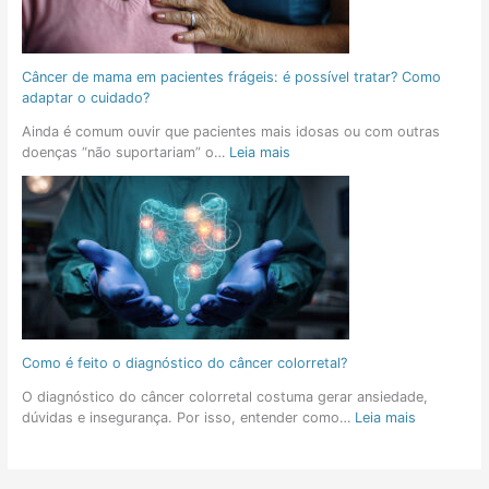
Câncer de mama em pacientes frágeis: é possível tratar? Como
adaptar o cuidado?
Ainda é comum ouvir que pacientes mais idosas ou com outras
doenças “não suportariam” o…
Leia mais
Como é feito o diagnóstico do câncer colorretal?
O diagnóstico do câncer colorretal costuma gerar ansiedade,
dúvidas e insegurança. Por isso, entender como…
Leia mais