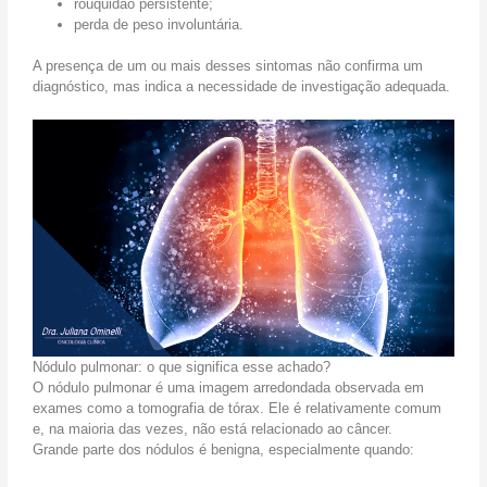
rouquidão persistente;
perda de peso involuntária.
A presença de um ou mais desses sintomas não confirma um
diagnóstico, mas indica a necessidade de investigação adequada.
Nódulo pulmonar: o que significa esse achado?
O nódulo pulmonar é uma imagem arredondada observada em
exames como a tomografia de tórax. Ele é relativamente comum
e, na maioria das vezes, não está relacionado ao câncer.
Grande parte dos nódulos é benigna, especialmente quando: