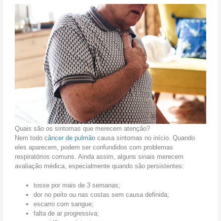
r
?
á
C
g
o
e
m
i
o
s
a
:
d
c
a
o
p
m
t
o
a
é
r
f
o
e
c
Quais são os sintomas que merecem atenção?
i
u
Nem todo
câncer de pulmão
causa sintomas no início. Quando
t
i
eles aparecem, podem ser confundidos com problemas
o
d
respiratórios comuns. Ainda assim, alguns sinais merecem
?
a
avaliação médica, especialmente quando são persistentes:
d
o
tosse por mais de 3 semanas;
?
dor no peito ou nas costas sem causa definida;
escarro com sangue;
falta de ar progressiva;