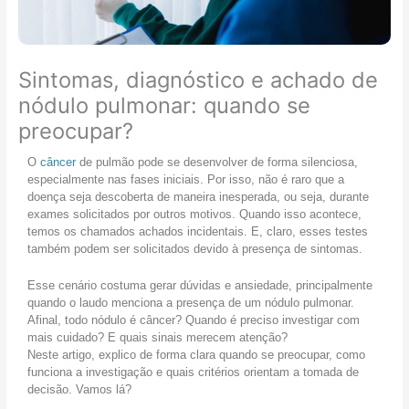
m
f
o
ã
r
c
o
á
â
e
g
n
Sintomas, diagnóstico e achado de
m
e
c
nódulo pulmonar: quando se
p
i
e
a
s
r
preocupar?
c
:
c
i
é
o
O
câncer
de pulmão pode se desenvolver de forma silenciosa,
e
p
l
especialmente nas fases iniciais. Por isso, não é raro que a
n
o
o
doença seja descoberta de maneira inesperada, ou seja, durante
t
s
r
exames solicitados por outros motivos. Quando isso acontece,
e
s
r
temos os chamados achados incidentais. E, claro, esses testes
s
í
e
também podem ser solicitados devido à presença de sintomas.
i
v
t
d
e
a
Esse cenário costuma gerar dúvidas e ansiedade, principalmente
o
l
l
quando o laudo menciona a presença de um nódulo pulmonar.
s
t
?
Afinal, todo nódulo é câncer? Quando é preciso investigar com
o
r
mais cuidado? E quais sinais merecem atenção?
s
a
Neste artigo, explico de forma clara quando se preocupar, como
o
t
funciona a investigação e quais critérios orientam a tomada de
u
a
decisão. Vamos lá?
f
r