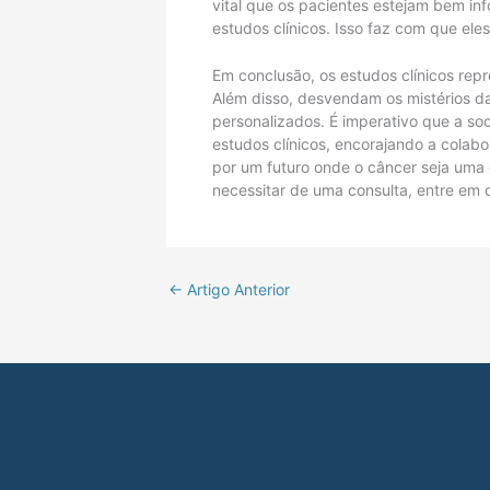
vital que os pacientes estejam bem in
estudos clínicos. Isso faz com que e
Em conclusão, os estudos clínicos rep
Além disso, desvendam os mistérios d
personalizados. É imperativo que a s
estudos clínicos, encorajando a colab
por um futuro onde o câncer seja uma d
necessitar de uma consulta, entre em c
←
Artigo Anterior