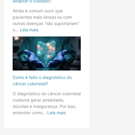
adaptar o cuidado?
a
s
Ainda é comum ouvir que
t
o
pacientes mais idosas ou com
a
u
outras doenças “não suportariam”
r
f
o…
Leia mais
?
r
C
á
o
g
m
e
o
i
a
s
d
:
a
c
Como é feito o diagnóstico do
p
o
câncer colorretal?
t
m
O diagnóstico do câncer colorretal
a
o
costuma gerar ansiedade,
r
é
dúvidas e insegurança. Por isso,
o
f
entender como…
Leia mais
c
e
u
i
i
t
d
o