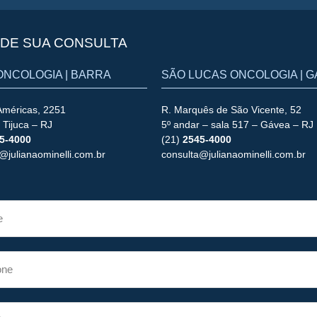
DE SUA CONSULTA
ONCOLOGIA | BARRA
SÃO LUCAS ONCOLOGIA | 
Américas, 2251
R. Marquês de São Vicente, 52
 Tijuca – RJ
5º andar – sala 517 – Gávea – RJ
5-4000
(21)
2545-4000
@julianaominelli.com.br
consulta@julianaominelli.com.br