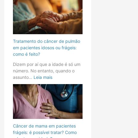
t
p
c
e
u
o
s
l
d
f
m
o
r
ã
c
á
o
â
g
e
n
Tratamento do câncer de pulmão
e
m
c
em pacientes idosos ou frágeis:
i
p
e
como é feito?
s
a
r
Dizem por aí que a idade é só um
:
c
c
número. No entanto, quando o
é
i
o
assunto…
Leia mais
p
e
l
o
n
o
s
t
r
s
e
r
í
s
e
v
i
t
e
d
a
l
o
l
Câncer de mama em pacientes
t
s
?
frágeis: é possível tratar? Como
r
o