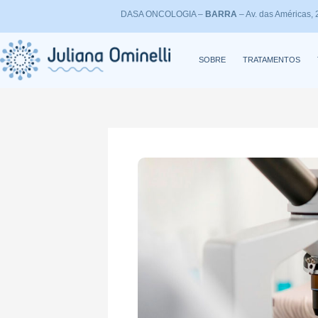
Skip
DASA ONCOLOGIA –
BARRA
– Av. das Américas
to
content
SOBRE
TRATAMENTOS