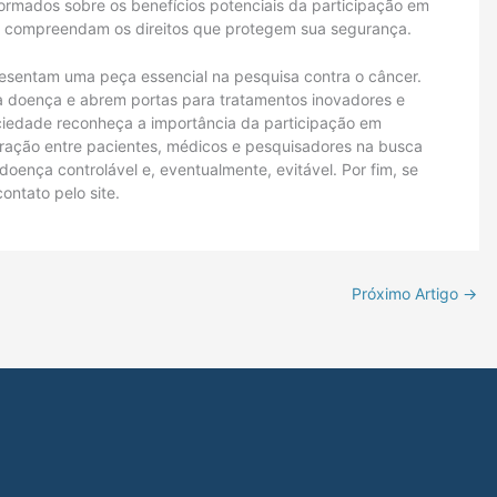
formados sobre os benefícios potenciais da participação em
les compreendam os direitos que protegem sua segurança.
resentam uma peça essencial na pesquisa contra o câncer.
a doença e abrem portas para tratamentos inovadores e
ociedade reconheça a importância da participação em
oração entre pacientes, médicos e pesquisadores na busca
oença controlável e, eventualmente, evitável. Por fim, se
ontato pelo site.
Próximo Artigo
→