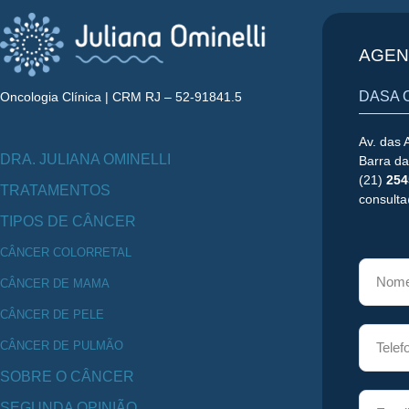
AGEN
DASA 
Oncologia Clínica | CRM RJ – 52-91841.5
Av. das 
DRA. JULIANA OMINELLI
Barra da
(21)
254
TRATAMENTOS
consulta
TIPOS DE CÂNCER
CÂNCER COLORRETAL
CÂNCER DE MAMA
CÂNCER DE PELE
CÂNCER DE PULMÃO
SOBRE O CÂNCER
SEGUNDA OPINIÃO