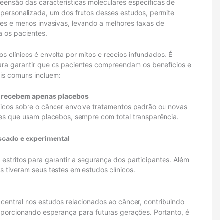
eensão das características moleculares específicas de
a personalizada, um dos frutos desses estudos, permite
es e menos invasivas, levando a melhores taxas de
a os pacientes.
s clínicos é envolta por mitos e receios infundados. É
ara garantir que os pacientes compreendam os benefícios e
ais comuns incluem:
s recebem apenas placebos
nicos sobre o câncer envolve tratamentos padrão ou novas
es que usam placebos, sempre com total transparência.
iscado e experimental
estritos para garantir a segurança dos participantes. Além
s tiveram seus testes em estudos clínicos.
ntral nos estudos relacionados ao câncer, contribuindo
oporcionando esperança para futuras gerações. Portanto, é