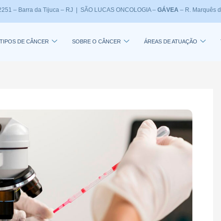
, 2251 – Barra da Tijuca – RJ | SÃO LUCAS ONCOLOGIA –
GÁVEA
– R. Marquês d
TIPOS DE CÂNCER
SOBRE O CÂNCER
ÁREAS DE ATUAÇÃO